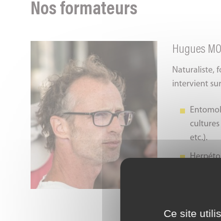
94 h de formation auprès de 7 structures sur l
Nos formateurs
Pollinisateurs, hyménoptères et abeilles
: 
les auxiliaires de culture, Pollinisateurs,
Biodiversité (mai 2021)
des espaces verts et 13 animateurs nature.
Biodiversité ; Arthropodes, Araignées, Insec
Hugues M
(oct 2020-mai 2021)
Naturaliste, f
Biodiversité et aménagements paysagers
:
intervient sur
Entomolo
cultures
etc.).
Herpétol
Et plus 
les amé
Ce site util