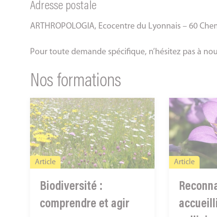
Adresse postale
ARTHROPOLOGIA, Ecocentre du Lyonnais – 60 Chemi
Pour toute demande spécifique, n’hésitez pas à
nou
Nos formations
Biodiversité
Reconnaître
:
et
comprendre
accueillir
et
les
agir
pollinisateur
Article
Article
Biodiversité :
Reconna
comprendre et agir
accueill