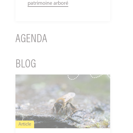
patrimoine arboré
AGENDA
BLOG
Canicule
:
quels
impacts
sur
le
Article
vivant