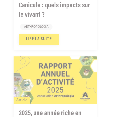
?
Canicule : quels impacts sur
le vivant ?
ARTHROPOLOGIA
LIRE LA SUITE
2025,
une
année
riche
en
projets
Article
2025, une année riche en