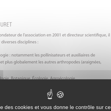
es thèmes suivants :
Favoriser la biodiversité, Accueillir
licence ATIB Analyse et Techniques d'Inventaire de la
 Numérique et EEDD
.
Stagiaires
: 65 agriculteurs, 13 agents
tes ; Pollinisation et Abeilles
: licence Nature en ville
OURET
ondateur de l'association en 2001 et directeur scientifique, il
 licence Aménagements paysagers (mai-juin 2021)
 diverses disciplines :
gie : notamment les pollinisateurs et auxiliaires de
 et plus globalement les autres arthropodes (araignées,
ogie, Botanique, Écologie, Agroécologie.
globalement dans la prise en compte de la biodiversité dans
nagements et la gestion
ise des cookies et vous donne le contrôle sur 