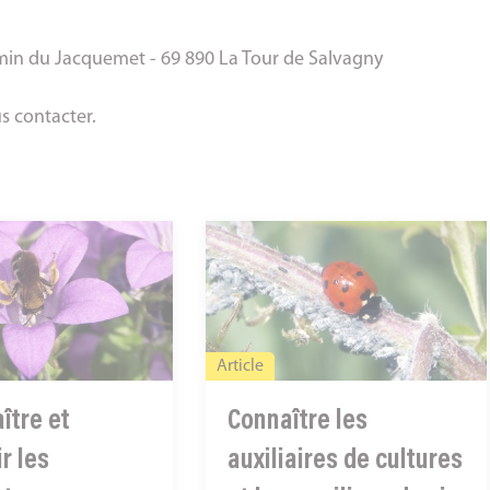
n du Jacquemet - 69 890 La Tour de Salvagny
s contacter
.
Connaître
les
auxiliaires
de
s
cultures
Article
et
ître et
Connaître les
leurs
milieux
ir les
auxiliaires de cultures
de