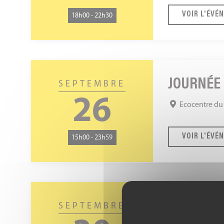
Stand
et
VOIR L'ÉVÉ
18h00 - 22h30
balades
naturalistes
Journée
et
JOURNÉE 
SEPTEMBRE
soirée
26
Ecocentre du 
des
entomos
2026
VOIR L'ÉVÉ
15h00 - 23h59
Adorables
araignées
ADORABL
SEPTEMBRE