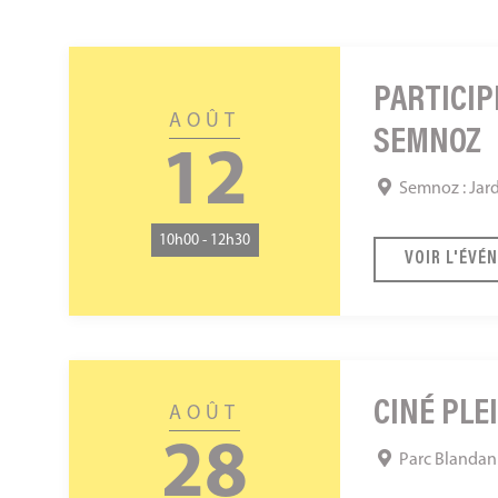
Participez
à
PARTICIP
AOÛT
l’inventaire
SEMNOZ
des
12
abeilles
Semnoz : Jard
sauvages
10h00 - 12h30
du
VOIR L'ÉVÉ
Semnoz
Ciné
plein
CINÉ PLE
AOÛT
air
28
Parc Blandan 
&