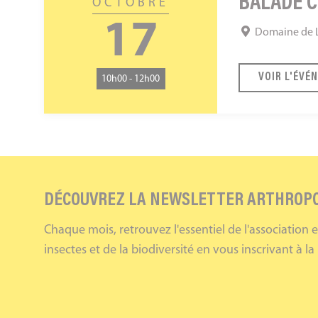
BALADE C
OCTOBRE
:
17
Domaine de La
histoires
d'insectes
!
VOIR L'ÉVÉ
10h00 - 12h00
DÉCOUVREZ LA NEWSLETTER ARTHROP
Chaque mois, retrouvez l'essentiel de l'association 
insectes et de la biodiversité en vous inscrivant à la