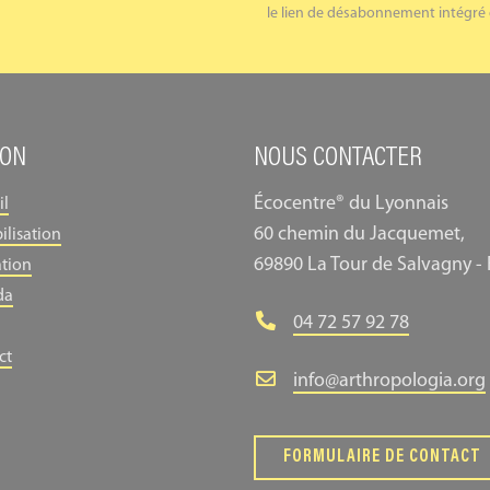
le lien de désabonnement intégré 
ION
NOUS CONTACTER
Écocentre® du Lyonnais
il
60 chemin du Jacquemet,
ilisation
69890 La Tour de Salvagny -
tion
da
04 72 57 92 78
ct
info@arthropologia.org
FORMULAIRE DE CONTACT