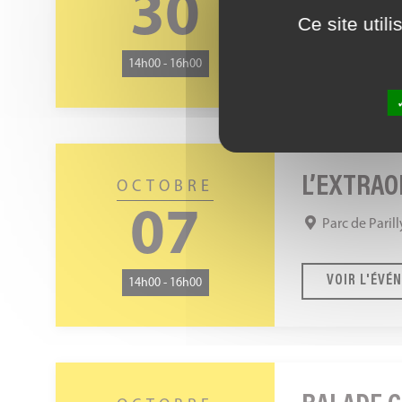
30
Parc de Parill
Ce site util
VOIR L'ÉVÉ
14h00 - 16h00
L’extraordinaire
voyage
L’EXTRAO
OCTOBRE
des
07
Parc de Parill
feuilles
mortes
VOIR L'ÉVÉ
14h00 - 16h00
Balade
contée