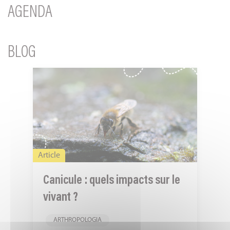
AGENDA
BLOG
Canicule
:
quels
impacts
sur
le
Article
vivant
?
Canicule : quels impacts sur le
vivant ?
ARTHROPOLOGIA