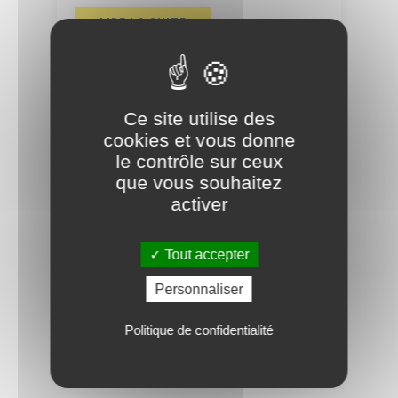
LIRE LA SUITE
2025,
Ce site utilise des
une
cookies et vous donne
année
le contrôle sur ceux
riche
que vous souhaitez
en
activer
projets
Article
Tout accepter
2025, une année riche en
Personnaliser
projets
Politique de confidentialité
LIRE LA SUITE