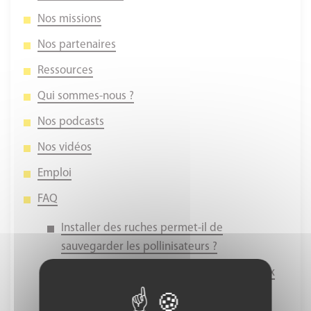
Nos missions
Nos partenaires
Ressources
Qui sommes-nous ?
Nos podcasts
Nos vidéos
Emploi
FAQ
Installer des ruches permet-il de
sauvegarder les pollinisateurs ?
Faut-il conserver le lierre ? Est-il dangereux
pour les arbres ?