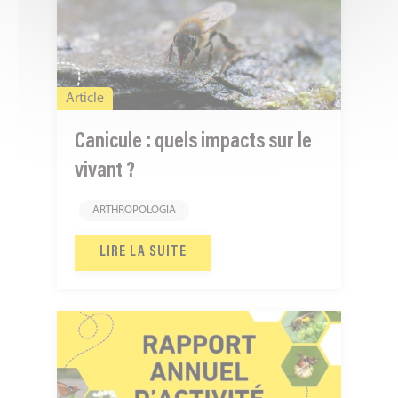
quels
impacts
sur
le
Article
vivant
?
Canicule : quels impacts sur le
vivant ?
ARTHROPOLOGIA
LIRE LA SUITE
2025,
une
année
riche