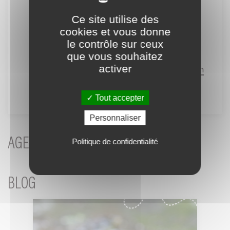
Les frelons / les guêpes sont-ils agressifs
Ce site utilise des
et/ou dangereux ?
cookies et vous donne
Les bombes à graines sont-elles efficaces
le contrôle sur ceux
pour végétaliser des espaces ?
que vous souhaitez
activer
Faut-il installer un hôtel à insectes dans son
jardin ?
Tout accepter
Personnaliser
AGENDA
Politique de confidentialité
BLOG
Canicule
: