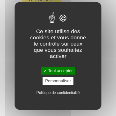
LIRE LA SUITE
2025,
une
Ce site utilise des
année
cookies et vous donne
riche
le contrôle sur ceux
en
que vous souhaitez
activer
projets
Article
Tout accepter
2025, une année riche en
Personnaliser
projets
Politique de confidentialité
LIRE LA SUITE