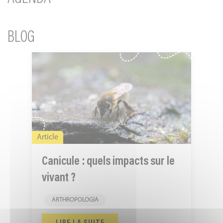
BLOG
Canicule
:
quels
impacts
sur
le
Article
vivant
?
Canicule : quels impacts sur le
vivant ?
ARTHROPOLOGIA