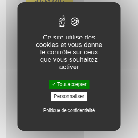
LIRE LA SUITE
2025,
une
Ce site utilise des
année
cookies et vous donne
riche
le contrôle sur ceux
en
que vous souhaitez
activer
projets
Article
Tout accepter
2025, une année riche en
Personnaliser
projets
Politique de confidentialité
LIRE LA SUITE