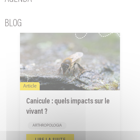
BLOG
Canicule
:
quels
impacts
sur
le
Article
vivant
?
Canicule : quels impacts sur le
vivant ?
ARTHROPOLOGIA