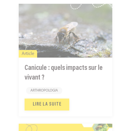
Canicule
:
quels
impacts
sur
le
Article
vivant
?
Canicule : quels impacts sur le
vivant ?
ARTHROPOLOGIA
LIRE LA SUITE
2025,