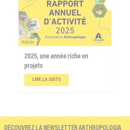
une
année
riche
en
projets
Article
2025, une année riche en
projets
LIRE LA SUITE
DÉCOUVREZ LA NEWSLETTER ARTHROPOLOGIA