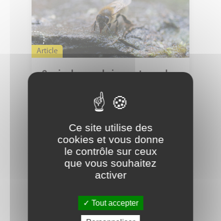
quels
impacts
sur
le
Article
vivant
?
Canicule : quels impacts sur le
vivant ?
ARTHROPOLOGIA
Ce site utilise des
LIRE LA SUITE
cookies et vous donne
le contrôle sur ceux
que vous souhaitez
activer
2025,
une
année
Tout accepter
riche