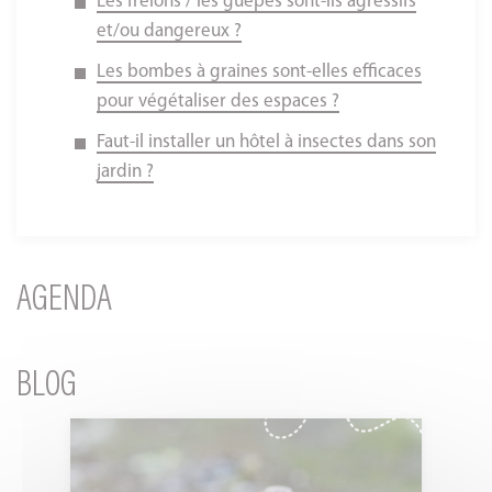
Les frelons / les guêpes sont-ils agressifs
et/ou dangereux ?
Les bombes à graines sont-elles efficaces
pour végétaliser des espaces ?
Faut-il installer un hôtel à insectes dans son
jardin ?
AGENDA
BLOG
Canicule
: