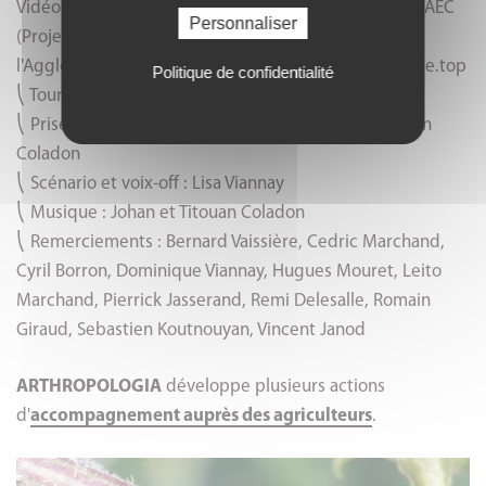
Vidéo réalisée au printemps 2020 dans le cadre du PAEC
Personnaliser
(Projet Agro-Environnemental et Climatique) de
l'Agglomération Lyonnaise: http://www.agri-lyonnaise.top
Politique de confidentialité
⎝ Tournage, montage et réalisation : Johan Coladon
⎝ Prises de vue naturalistes : Hugues Mouret et Johan
Coladon
⎝ Scénario et voix-off : Lisa Viannay
⎝ Musique : Johan et Titouan Coladon
⎝ Remerciements : Bernard Vaissière, Cedric Marchand,
Cyril Borron, Dominique Viannay, Hugues Mouret, Leito
Marchand, Pierrick Jasserand, Remi Delesalle, Romain
Giraud, Sebastien Koutnouyan, Vincent Janod
ARTHROPOLOGIA
développe plusieurs actions
d'
accompagnement auprès des agriculteurs
.