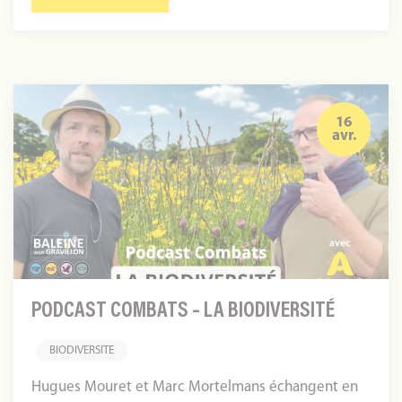
Podcast
Combats
16
avr.
–
La
biodiversité
PODCAST COMBATS – LA BIODIVERSITÉ
BIODIVERSITE
Hugues Mouret et Marc Mortelmans échangent en