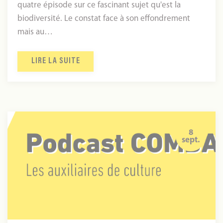
quatre épisode sur ce fascinant sujet qu'est la
biodiversité. Le constat face à son effondrement
mais au…
LIRE LA SUITE
Podcast
COMBATS
8
sept.
-
Insectes
&
auxiliaires
de
culture