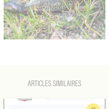
ARTICLES SIMILAIRES
Plan
Ecophyto
13