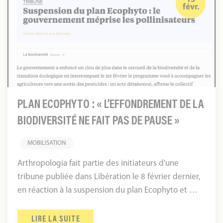
févr.
:
«
L’effondrement
de
la
biodiversité
ne
PLAN ECOPHYTO : « L’EFFONDREMENT DE LA
fait
BIODIVERSITÉ NE FAIT PAS DE PAUSE »
pas
de
MOBILISATION
pause
»
Arthropologia fait partie des initiateurs d'une
tribune publiée dans Libération le 8 février dernier,
en réaction à la suspension du plan Ecophyto et …
LIRE LA SUITE