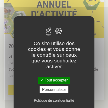
année
riche
en
projets
Ce site utilise des
2025, UNE ANNÉE RICHE EN PROJETS
cookies et vous donne
le contrôle sur ceux
Le mardi 16 juin s’est tenue à l’Écocentre du
que vous souhaitez
Lyonnais notre Assemblée Générale Mixte. Nous
activer
avons pu revenir sur les actions menées au cours de
l’ann…
Tout accepter
Personnaliser
LIRE LA SUITE
Politique de confidentialité